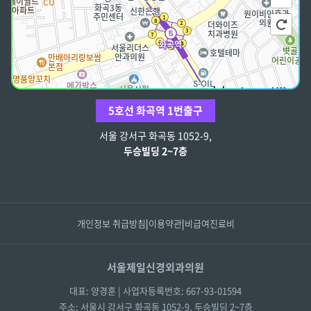
100m
5호선 화곡역 1번출구
주소
서울 강서구 강서로 178 2-7층
서울 강서구 화곡동 1052-9,
전화
02-2604-1788
두승빌딩 2~7층
개인정보 취급방침
|
이용약관
|
비급여진료비
서울제일신경외과의원
대표: 양경훈 | 사업자등록번호: 667-93-01594
주소: 서울시 강서구 화곡동 1052-9, 두승빌딩 2~7층