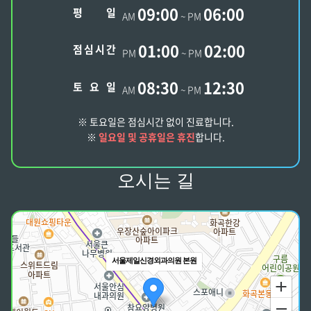
09:00
06:00
평
일
AM
~ PM
01:00
02:00
점
심
시
간
PM
~ PM
08:30
12:30
토
요
일
AM
~ PM
※ 토요일은 점심시간 없이 진료합니다.
※
일요일 및 공휴일은 휴진
합니다.
오시는 길
서울제일신경외과의원 본원