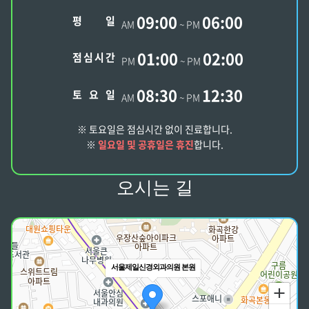
09:00
06:00
평
일
AM
~ PM
01:00
02:00
점
심
시
간
PM
~ PM
08:30
12:30
토
요
일
AM
~ PM
※ 토요일은 점심시간 없이 진료합니다.
※
일요일 및 공휴일은 휴진
합니다.
오시는 길
서울제일신경외과의원 본원