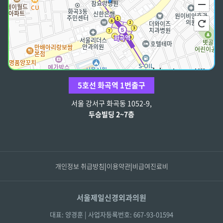
100m
5호선 화곡역 1번출구
주소
서울 강서구 강서로 178 2-7층
서울 강서구 화곡동 1052-9,
전화
02-2604-1788
두승빌딩 2~7층
개인정보 취급방침
|
이용약관
|
비급여진료비
서울제일신경외과의원
대표: 양경훈 | 사업자등록번호: 667-93-01594