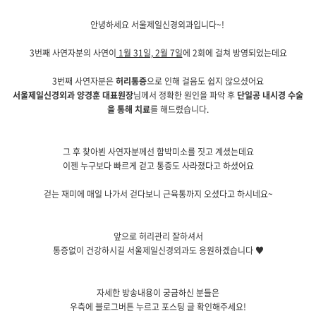
안녕하세요 서울제일신경외과입니다~!
3번째 사연자분의 사연이
1월 31일, 2월 7일
에 2회에 걸쳐 방영되었는데요
3번째 사연자분은
허리통증
으로 인해 걸음도 쉽지 않으셨어요
서울제일신경외과 양경훈 대표원장
님께서 정확한 원인을 파악 후
단일공 내시경 수술
을 통해 치료
를 해드렸습니다.
그 후 찾아뵌 사연자분께선 함박미소를 짓고 계셨는데요
이젠 누구보다 빠르게 걷고 통증도 사라졌다고 하셨어요
걷는 재미에 매일 나가서 걷다보니 근육통까지 오셨다고 하시네요~
앞으로 허리관리 잘하셔서
통증없이 건강하시길 서울제일신경외과도 응원하겠습니다 ♥
자세한 방송내용이 궁금하신 분들은
우측에 블로그버튼 누르고 포스팅 글 확인해주세요!