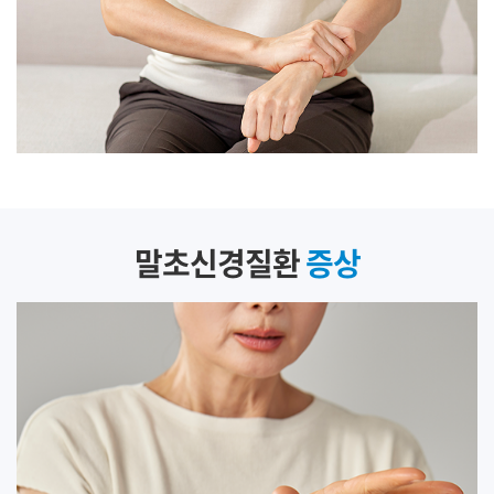
말초신경질환
증상