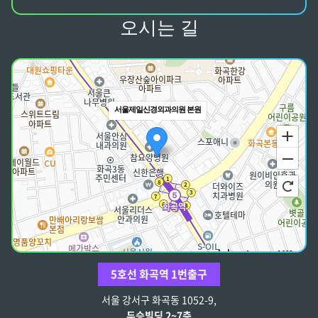
오시는 길
서울제일신경외과의원 본원
100m
5호선 화곡역 1번출구
주소
서울 강서구 강서로 178 2-7층
서울 강서구 화곡동 1052-9,
전화
02-2604-1788
두승빌딩 2~7층