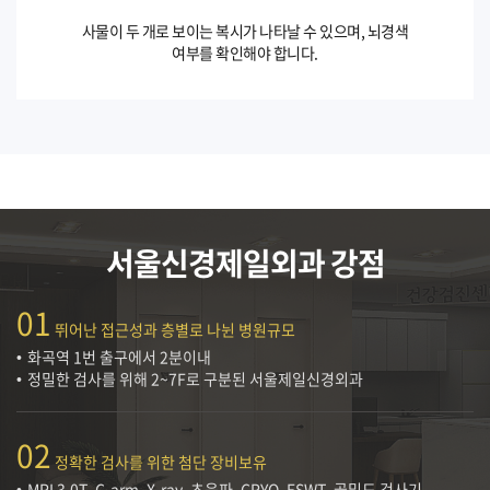
사물이 두 개로 보이는 복시가 나타날 수 있으며, 뇌경색
여부를 확인해야 합니다.
서울신경제일외과 강점
01
뛰어난 접근성과 층별로 나뉜 병원규모
화곡역 1번 출구에서 2분이내
정밀한 검사를 위해 2~7F로 구분된 서울제일신경외과
02
정확한 검사를 위한 첨단 장비보유
MRI 3.0T, C-arm, X-ray, 초음파, CRYO, ESWT, 골밀도 검사기,