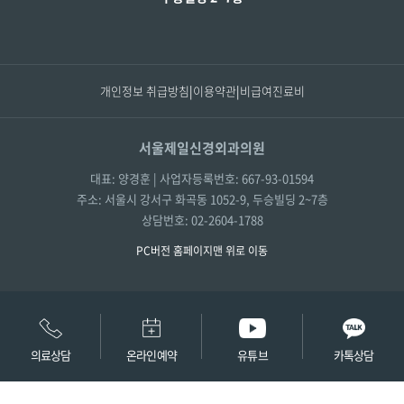
개인정보 취급방침
|
이용약관
|
비급여진료비
서울제일신경외과의원
대표: 양경훈 | 사업자등록번호: 667-93-01594
주소: 서울시 강서구 화곡동 1052-9, 두승빌딩 2~7층
상담번호: 02-2604-1788
PC버전 홈페이지
맨 위로 이동
의료상담
온라인예약
유튜브
카톡상담