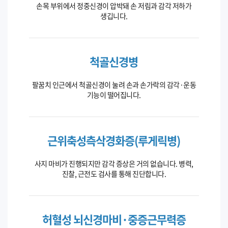
손목 부위에서 정중신경이 압박돼 손 저림과 감각 저하가
생깁니다.
척골신경병
팔꿈치 인근에서 척골신경이 눌려 손과 손가락의 감각·운동
기능이 떨어집니다.
근위축성측삭경화증(루게릭병)
사지 마비가 진행되지만 감각 증상은 거의 없습니다. 병력,
진찰, 근전도 검사를 통해 진단합니다.
허혈성 뇌신경마비·중증근무력증