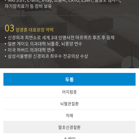
자기장치료기 등 장비 보유
03
양경훈 대표원장 약력
신경외과 최연소로 세계 3대 인명사전 마르퀴즈 후즈 후 등재
일본 게이오 의과대학 뇌졸중, 뇌종양 연수
미국 하버드 의과대학 연수
삼성서울병원 신경외과 최우수 전공의상 수상
두통
어지럼증
뇌혈관질환
치매
말초신경질환
손 떨림