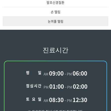
말초신경질환
손 떨림
눈꺼풀 떨림
진료시간
09:00
06:00
평
일
AM
~ PM
01:00
02:00
점
심
시
간
PM
~ PM
08:30
12:30
토
요
일
AM
~ PM