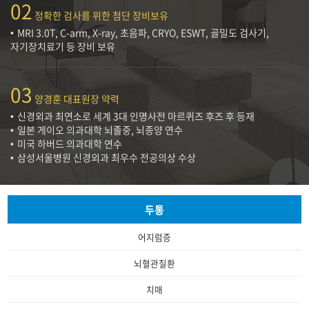
02
정확한 검사를 위한 첨단 장비보유
MRI 3.0T, C-arm, X-ray, 초음파, CRYO, ESWT, 골밀도 검사기,
자기장치료기 등 장비 보유
03
양경훈 대표원장 약력
신경외과 최연소로 세계 3대 인명사전 마르퀴즈 후즈 후 등재
일본 게이오 의과대학 뇌졸중, 뇌종양 연수
미국 하버드 의과대학 연수
삼성서울병원 신경외과 최우수 전공의상 수상
두통
어지럼증
뇌혈관질환
치매