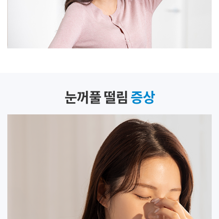
눈꺼풀 떨림
증상