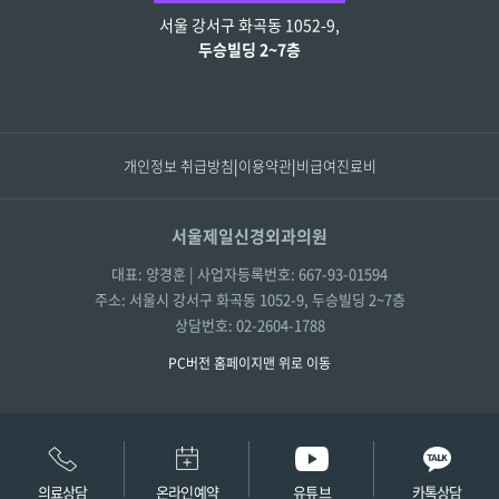
서울 강서구 화곡동 1052-9,
전화
02-2604-1788
두승빌딩 2~7층
개인정보 취급방침
|
이용약관
|
비급여진료비
서울제일신경외과의원
대표: 양경훈 | 사업자등록번호: 667-93-01594
주소: 서울시 강서구 화곡동 1052-9, 두승빌딩 2~7층
상담번호: 02-2604-1788
PC버전 홈페이지
맨 위로 이동
의료상담
온라인예약
유튜브
카톡상담