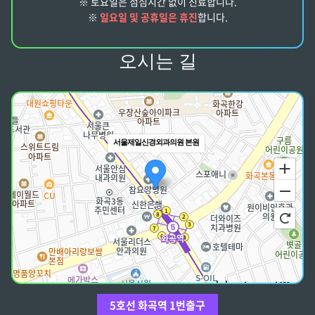
※ 토요일은 점심시간 없이 진료합니다.
※
일요일 및 공휴일은 휴진
합니다.
오시는 길
서울제일신경외과의원 본원
100m
5호선 화곡역 1번출구
주소
서울 강서구 강서로 178 2-7층